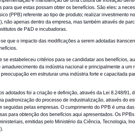
implementação e manutenção de uma cultura de Inovação dentr
os para que estas possam obter os benefícios. São eles: a nece
ico (PPB) referente ao tipo de produto; realizar investimento 
, não apenas dentro da empresa, mas também através de parce
nstitutos de P&D e incubadoras.
-se que o impacto das modificações a serem adotadas transce
efícios.
e se estabeleceu critérios para se candidatar aos benefícios, 
e amadurecimento da indústria nacional e principalmente a um 
preocupação em estruturar uma indústria forte e capacitada pa
 adotados foi a criação e definição, através da Lei 8.248/91, 
a padronização do processo de industrialização, através do e
m seguidas pelas empresas. O cumprimento do PPB é uma das
sas para obtenção dos benefícios aqui apresentados. Os PPBs 
ministeriais, emitidas pelo Ministério da Ciência, Tecnologia, I
).