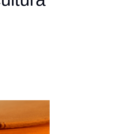
Automation Panels
Electrical Panels
ure