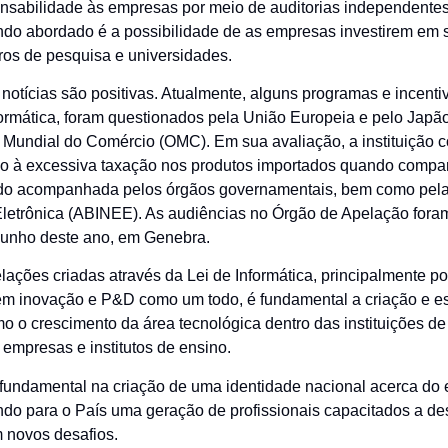
onsabilidade às empresas por meio de auditorias independentes
ndo abordado é a possibilidade de as empresas investirem em s
ros de pesquisa e universidades.
notícias são positivas. Atualmente, alguns programas e incenti
nformática, foram questionados pela União Europeia e pelo Japã
Mundial do Comércio (OMC). Em sua avaliação, a instituição co
ido à excessiva taxação nos produtos importados quando compa
do acompanhada pelos órgãos governamentais, bem como pela 
e Eletrônica (ABINEE). As audiências no Órgão de Apelação for
junho deste ano, em Genebra.
lações criadas através da Lei de Informática, principalmente p
em inovação e P&D como um todo, é fundamental a criação e est
o o crescimento da área tecnológica dentro das instituições de
 empresas e institutos de ensino.
oi fundamental na criação de uma identidade nacional acerca d
do para o País uma geração de profissionais capacitados a d
 novos desafios.