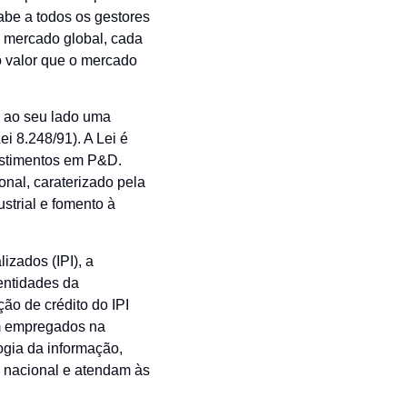
cabe a todos os gestores
o mercado global, cada
 o valor que o mercado
m ao seu lado uma
ei 8.248/91). A Lei é
estimentos em P&D.
nal, caraterizado pela
trial e fomento à
izados (IPI), a
entidades da
ão de crédito do IPI
em empregados na
ogia da informação,
 nacional e atendam às