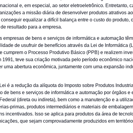
 nacional e, em especial, ao setor eletroeletrônico. Entretanto, 
anizações a missão diária de desenvolver produtos atrativos a
 conseguir equalizar a difícil balança entre o custo do produto,
 de resultado para a empresa.
as empresas de bens e serviços de informática e automação tê
lidade de usufruir de benefícios através da Lei de Informática (L
que cumprem o Processo Produtivo Básico (PPB) e realizem inv
m 1991, teve sua criação motivada pelo período econômico nacio
er uma abertura econômica, juntamente com uma expansão indus
 Lei é a redução da alíquota do Imposto sobre Produtos Industrial
ão de bens e serviços de informática e automação por órgãos e 
ederal (direta ou indireta), bem como a manutenção e a utilizaç
érias-primas, produtos intermediários e materiais de embalag
ns incentivados. Isso se aplica para produtos da área de tecnol
icações, que sejam comprovadamente produzidos em território