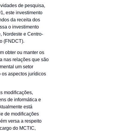
ividades de pesquisa,
1, este investimento
ndos da receita dos
ssa o investimento
e, Nordeste e Centro-
ico (FNDCT).
m obter ou manter os
ida nas relações que são
mental um setor
 os aspectos jurídicos
as modificações,
ens de informática e
Atualmente está
ie de modificações
bém versa a respeito
a cargo do MCTIC,