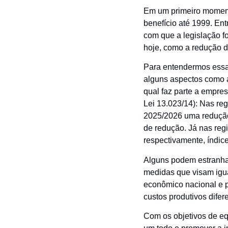
Em um primeiro momento
benefício até 1999. Entr
com que a legislação fo
hoje, como a redução do
Para entendermos essa 
alguns aspectos como as
qual faz parte a empre
Lei 13.023/14): Nas re
2025/2026 uma redução
de redução. Já nas re
respectivamente, índi
Alguns podem estranhar 
medidas que visam igua
econômico nacional e po
custos produtivos dife
Com os objetivos de equ