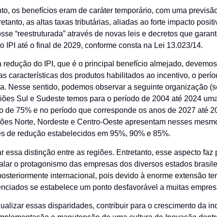
, os benefícios eram de caráter temporário, com uma previsã
etanto, as altas taxas tributárias, aliadas ao forte impacto positi
sse “reestruturada” através de novas leis e decretos que garan
 IPI até o final de 2029, conforme consta na Lei 13.023/14.
redução do IPI, que é o principal benefício almejado, devemo
 características dos produtos habilitados ao incentivo, o perío
sa. Nesse sentido, podemos observar a seguinte organização (
giões Sul e Sudeste temos para o período de 2004 até 2024 u
 de 75% e no período que corresponde os anos de 2027 até 2
giões Norte, Nordeste e Centro-Oeste apresentam nesses mesmo
ces de redução estabelecidos em 95%, 90% e 85%.
essa distinção entre as regiões. Entretanto, esse aspecto faz 
lar o protagonismo das empresas dos diversos estados brasile
steriormente internacional, pois devido à enorme extensão terri
renciados se estabelece um ponto desfavorável a muitas empres
alizar essas disparidades, contribuir para o crescimento da in