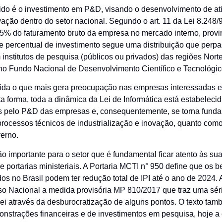
ecido é o investimento em P&D, visando o desenvolvimento de at
ção dentro do setor nacional. Segundo o art. 11 da Lei 8.248/9
5% do faturamento bruto da empresa no mercado interno, provi
e percentual de investimento segue uma distribuição que perpa
institutos de pesquisa (públicos ou privados) das regiões Nort
no Fundo Nacional de Desenvolvimento Científico e Tecnológ
vida o que mais gera preocupação nas empresas interessadas e
rta forma, toda a dinâmica da Lei de Informática está estabelec
as pelo P&D das empresas e, consequentemente, se torna funda
processos técnicos de industrialização e inovação, quanto como
erno.
tão importante para o setor que é fundamental ficar atento às su
 portarias ministeriais. A Portaria MCTI n° 950 define que os b
s no Brasil podem ter redução total de IPI até o ano de 2024. 
o Nacional a medida provisória MP 810/2017 que traz uma sér
ei através da desburocratização de alguns pontos. O texto tam
onstrações financeiras e de investimentos em pesquisa, hoje 