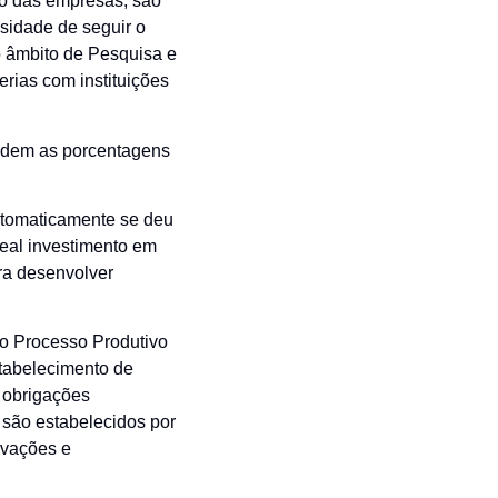
o das empresas, são
ssidade de seguir o
no âmbito de Pesquisa e
rias com instituições
ndem as porcentagens
automaticamente se deu
real investimento em
ra desenvolver
do Processo Produtivo
stabelecimento de
 obrigações
são estabelecidos por
novações e