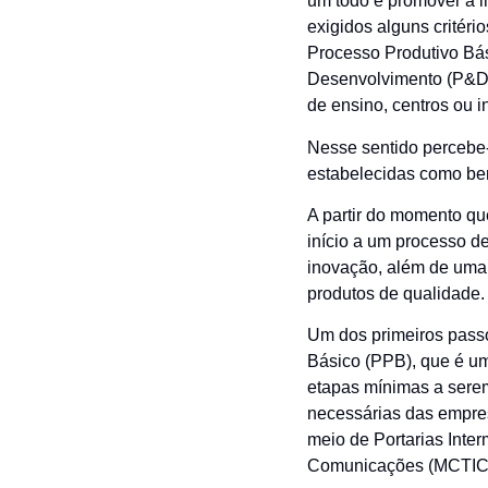
um todo e promover a 
exigidos alguns critéri
Processo Produtivo Bás
Desenvolvimento (P&D)
de ensino, centros ou i
Nesse sentido percebe
estabelecidas como ben
A partir do momento qu
início a um processo d
inovação, além de uma 
produtos de qualidade.
Um dos primeiros passos
Básico (PPB), que é um
etapas mínimas a sere
necessárias das empre
meio de Portarias Inter
Comunicações (MCTIC