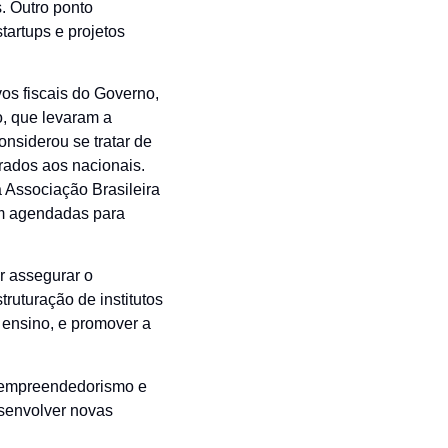
. Outro ponto
tartups e projetos
vos fiscais do Governo,
o, que levaram a
nsiderou se tratar de
rados aos nacionais.
Associação Brasileira
am agendadas para
or assegurar o
ruturação de institutos
 ensino, e promover a
o empreendedorismo e
esenvolver novas