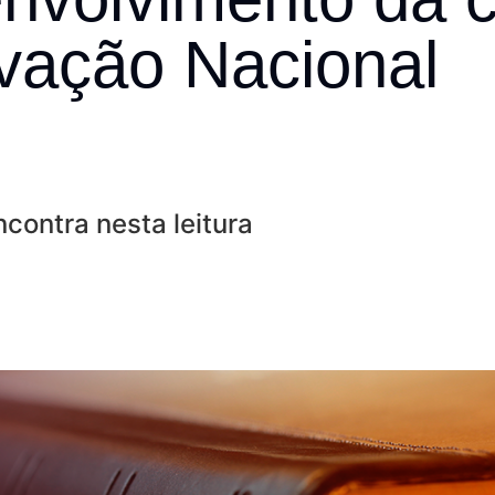
Inversores de frequência
Position
vação Nacional
rters
Stepper Motor
Pressure
Servo Driver
Temperat
ches
contra nesta leitura