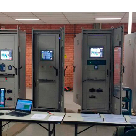
Inversores de frequência
Position
rters
Stepper Motor
Pressure
Servo Driver
Temperat
ches