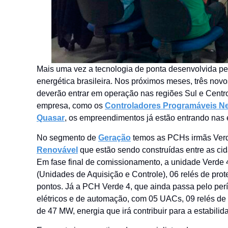
Mais uma vez a tecnologia de ponta desenvolvida p
energética brasileira. Nos próximos meses, três no
deverão entrar em operação nas regiões Sul e Centro 
empresa, como os
Controladores Programáveis N
Quasar
, os empreendimentos já estão entrando nas 
No segmento de
Geração
temos as PCHs irmãs Ver
Renovável
que estão sendo construídas entre as ci
Em fase final de comissionamento, a unidade Verde 
(Unidades de Aquisição e Controle), 06 relés de pr
pontos. Já a PCH Verde 4, que ainda passa pelo perí
elétricos e de automação, com 05 UACs, 09 relés de
de 47 MW, energia que irá contribuir para a estabili