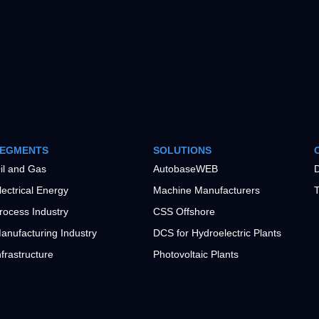
EGMENTS
SOLUTIONS
il and Gas
AutobaseWEB
D
lectrical Energy
Machine Manufacturers
T
rocess Industry
CSS Offshore
anufacturing Industry
DCS for Hydroelectric Plants
nfrastructure
Photovoltaic Plants