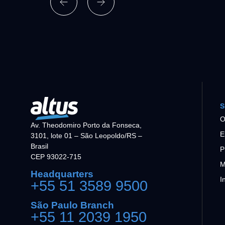
S
O
Av. Theodomiro Porto da Fonseca,
E
3101, lote 01 – São Leopoldo/RS –
Brasil
P
CEP 93022-715
M
Headquarters
I
+55 51 3589 9500
São Paulo Branch
+55 11 2039 1950