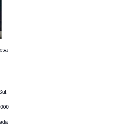
resa
Sul.
.000
lada