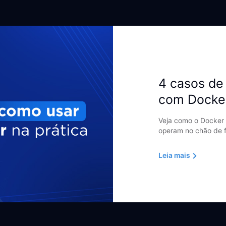
4 casos de 
com Docke
Veja como o Docker 
operam no chão de f
Leia mais