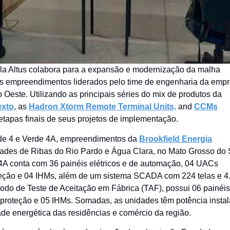
English
ela Altus colabora para a expansão e modernização da malha
vos empreendimentos liderados pelo time de engenharia da emp
Oeste. Utilizando as principais séries do mix de produtos da
exto
, as
Hadron Xtorm Remote Terminal Units,
and
CCMs
etapas finais de seus projetos de implementação.
de 4 e Verde 4A, empreendimentos da
Brookfield Energia
dades de Ribas do Rio Pardo e Água Clara, no Mato Grosso do 
4A conta com 36 painéis elétricos e de automação, 04 UACs
oteção e 04 IHMs, além de um sistema SCADA com 224 telas e 4
odo de Teste de Aceitação em Fábrica (TAF), possui 06 painéis
 proteção e 05 IHMs. Somadas, as unidades têm potência insta
dade energética das residências e comércio da região.