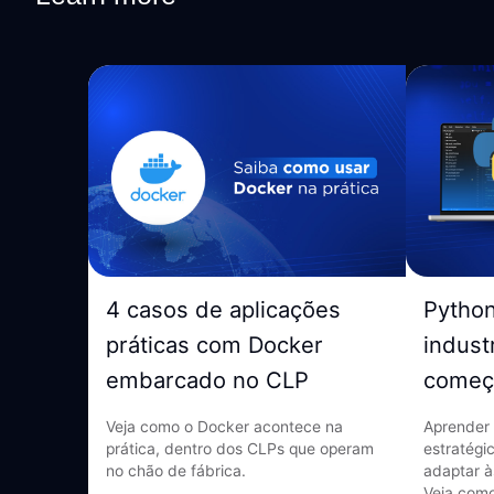
4 casos de aplicações
Pytho
práticas com Docker
indust
embarcado no CLP
começ
Veja como o Docker acontece na
Aprender 
prática, dentro dos CLPs que operam
estratégi
no chão de fábrica.
adaptar à
Veja como