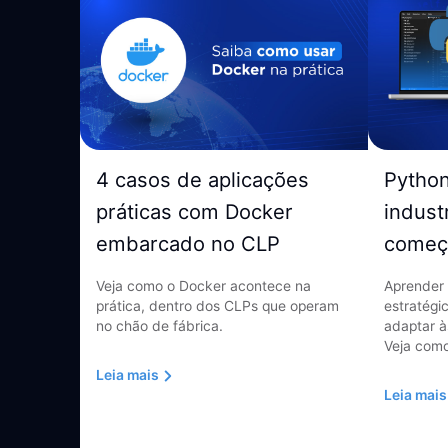
4 casos de aplicações
Pytho
práticas com Docker
indust
embarcado no CLP
começ
Veja como o Docker acontece na
Aprender 
prática, dentro dos CLPs que operam
estratégi
no chão de fábrica.
adaptar à
Veja como
Leia mais
Leia mais