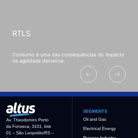
RTLS
Consumo é uma das consequências do impacto
na agilidade decisória.
SEGMENTS
Oil and Gas
Av. Theodomiro Porto
da Fonseca, 3101, lote
Electrical Energy
01 – São Leopoldo/RS –
Process Industry