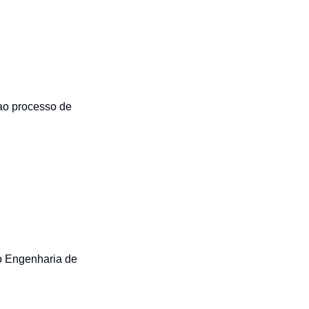
Automation Panels
Electrical Panels
ure
ao processo de
o Engenharia de