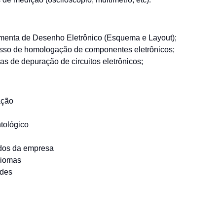
English
enta de Desenho Eletrônico (Esquema e Layout);
so de homologação de componentes eletrônicos;
s de depuração de circuitos eletrônicos;
ação
tológico
ados da empresa
diomas
ades