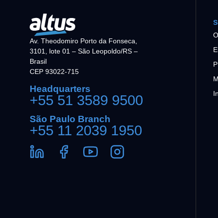
S
O
Av. Theodomiro Porto da Fonseca,
E
3101, lote 01 – São Leopoldo/RS –
Brasil
P
CEP 93022-715
M
Headquarters
I
+55 51 3589 9500
São Paulo Branch
+55 11 2039 1950