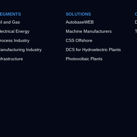
EGMENTS
SOLUTIONS
il and Gas
AutobaseWEB
D
lectrical Energy
Machine Manufacturers
T
rocess Industry
CSS Offshore
anufacturing Industry
DCS for Hydroelectric Plants
nfrastructure
Photovoltaic Plants