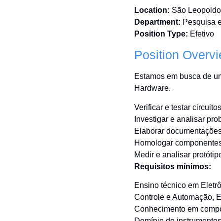
performance of your
market over the course of our
Our Products
Location:
São Leopold
application.
more than 40 years
Network Conve
Department:
Pesquisa e
An exclusive combination of
Position Type:
Efetivo
Gateways
equipment that combines high
Position Overv
Datalogger
performance and
competitiveness to overcome
Industrial Swit
the challenges of Industry 4.0
Estamos em busca de um 
Hardware.
Verificar e testar circuito
Investigar e analisar pro
Elaborar documentações t
Homologar componentes p
Medir e analisar protótip
Requisitos mínimos:
Ensino técnico em Elet
Controle e Automação, Ele
Conhecimento em compon
Domínio de instrumentos 