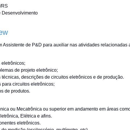
Inversores de frequência
Position
o/RS
rters
 Desenvolvimento
Stepper Motor
Pressure
Servo Driver
Temperat
iew
ches
Assistente de P&D para auxiliar nas atividades relacionadas 
s eletrônicos;
blemas de projeto eletrônico;
écnicas, descrições de circuitos eletrônicos e de produção.
ara circuitos eletrônicos;
os de produtos.
rônica ou Mecatrônica ou superior em andamento em áreas com
trônica, Elétrica e afins.
entes eletrônicos.
de medição (osciloscópio, multímetro, etc).