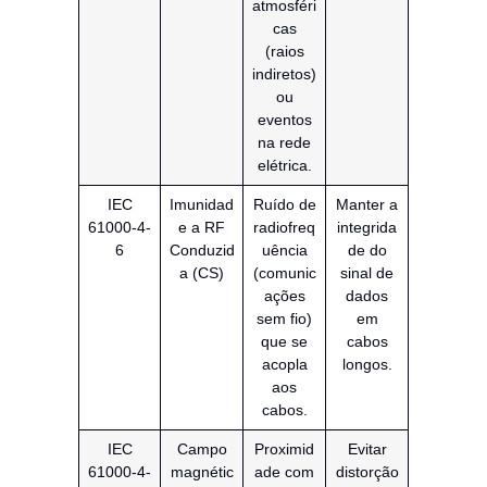
atmosféri
cas
(raios
indiretos)
ou
eventos
na rede
elétrica.
IEC
Imunidad
Ruído de
Manter a
61000-4-
e a RF
radiofreq
integrida
6
Conduzid
uência
de do
a (CS)
(comunic
sinal de
ações
dados
sem fio)
em
que se
cabos
acopla
longos.
aos
cabos.
IEC
Campo
Proximid
Evitar
61000-4-
magnétic
ade com
distorção