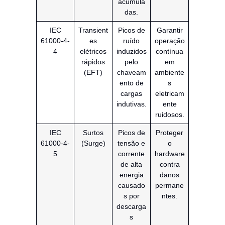
acumula
das.
IEC
Transient
Picos de
Garantir
61000-4-
es
ruído
operação
4
elétricos
induzidos
contínua
rápidos
pelo
em
(EFT)
chaveam
ambiente
ento de
s
cargas
eletricam
indutivas.
ente
ruidosos.
IEC
Surtos
Picos de
Proteger
61000-4-
(Surge)
tensão e
o
5
corrente
hardware
de alta
contra
energia
danos
causado
permane
s por
ntes.
descarga
s