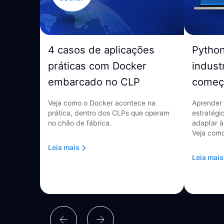
4 casos de aplicações
Pytho
práticas com Docker
indust
embarcado no CLP
começ
Veja como o Docker acontece na
Aprender 
prática, dentro dos CLPs que operam
estratégi
no chão de fábrica.
adaptar à
Veja como
Leia mais
Leia mais