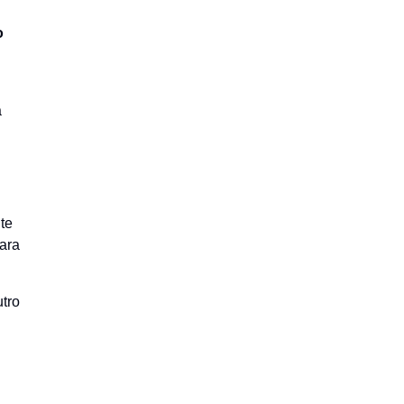
o
a
te
ara
utro