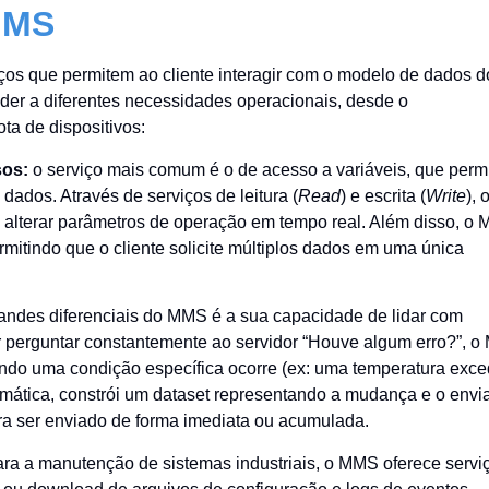
MMS
os que permitem ao cliente interagir com o modelo de dados d
nder a diferentes necessidades operacionais, desde o
a de dispositivos:
sos:
o serviço mais comum é o de acesso a variáveis, que permi
 dados. Através de serviços de leitura (
Read
) e escrita (
Write
), 
u alterar parâmetros de operação em tempo real. Além disso, o
rmitindo que o cliente solicite múltiplos dados em uma única
andes diferenciais do MMS é a sua capacidade de lidar com
ar perguntar constantemente ao servidor “Houve algum erro?”, 
ando uma condição específica ocorre (ex: uma temperatura exc
omática, constrói um dataset representando a mudança e o envi
ara ser enviado de forma imediata ou acumulada.
ara a manutenção de sistemas industriais, o MMS oferece servi