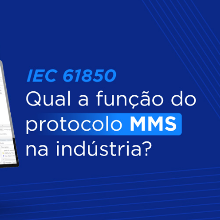
Inversores de frequência
Position
rters
Stepper Motor
Pressure
Servo Driver
Temperat
ches