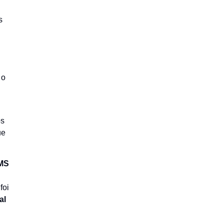
s
 o
os
ue
MS
foi
al