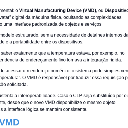
mental: o
Virtual Manufacturing Device (VMD)
, ou
Dispositiv
tar” digital da máquina física, ocultando as complexidades
o uma interface padronizada de objetos e serviços.
modelo estruturado, sem a necessidade de detalhes internos d
e e a portabilidade entre os dispositivos.
a saber exatamente que a temperatura estava, por exemplo, no
ndência de endereçamento fixo tornava a integração rígida.
e acessar um endereço numérico, o sistema pode simplesmen
peratura”. O VMD é responsável por traduzir essa requisição p
ão solicitada.
tenta a interoperabilidade. Caso o CLP seja substituído por o
nte, desde que o novo VMD disponibilize o mesmo objeto
s a interface lógica se mantém consistente.
o VMD