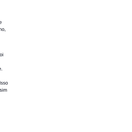
e
no,
oi
e.
Isso
 sim