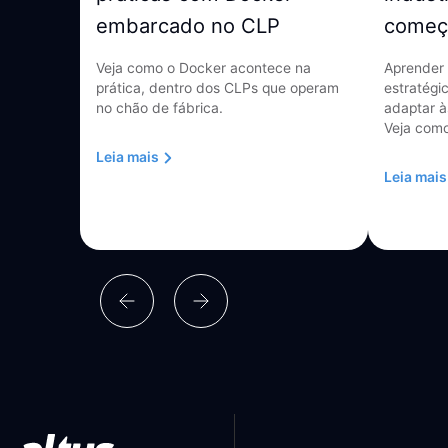
embarcado no CLP
começ
Veja como o Docker acontece na
Aprender 
prática, dentro dos CLPs que operam
estratégi
no chão de fábrica.
adaptar à
Veja como
Leia mais
Leia mais