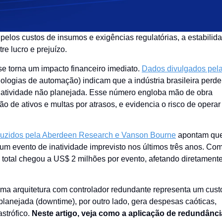
os custos de insumos e exigências regulatórias, a estabilid
re lucro e prejuízo.
se torna um impacto financeiro imediato.
Dados divulgados pel
ologias de automação) indicam que a indústria brasileira perde
inatividade não planejada. Esse número engloba mão de obra
o de ativos e multas por atrasos, e evidencia o risco de opera
uzidos pela Aberdeen Research e Vanson Bourne
apontam qu
um evento de inatividade imprevisto nos últimos três anos. Co
English
o total chegou a US$ 2 milhões por evento, afetando diretament
 uma arquitetura com controlador redundante representa um cust
planejada (downtime), por outro lado, gera despesas caóticas,
strófico.
Neste artigo, veja como a aplicação de redundânci