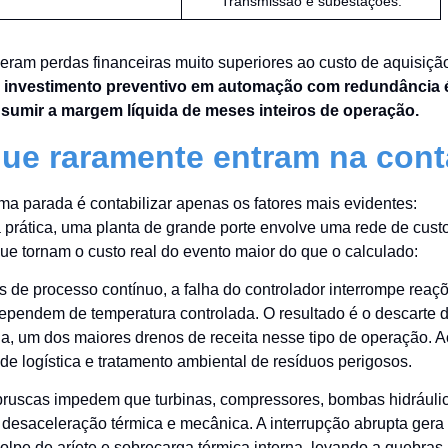
Transmissão e subestações.
ram perdas financeiras muito superiores ao custo de aquisiçã
 investimento preventivo em automação com redundância 
nsumir a margem líquida de meses inteiros de operação.
 que raramente entram na cont
a parada é contabilizar apenas os fatores mais evidentes:
 prática, uma planta de grande porte envolve uma rede de cust
e tornam o custo real do evento maior do que o calculado:
s de processo contínuo, a falha do controlador interrompe reaç
pendem de temperatura controlada. O resultado é o descarte 
ha, um dos maiores drenos de receita nesse tipo de operação. A
e logística e tratamento ambiental de resíduos perigosos.
ruscas impedem que turbinas, compressores, bombas hidráuli
e desaceleração térmica e mecânica. A interrupção abrupta gera
lpe de aríete e sobrecarga térmica interna, levando a quebras,