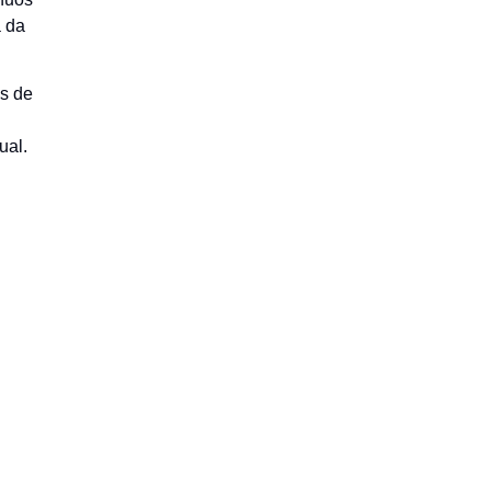
 da
as de
ual.