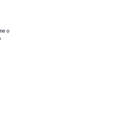
rme o
m