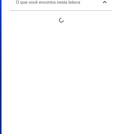
O que você encontra nesta leitura
Automation Panels
Electrical Panels
ure