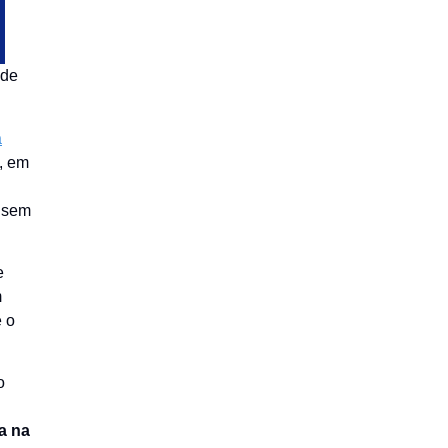
ade
a
, em
r sem
e
m
e o
o
a na