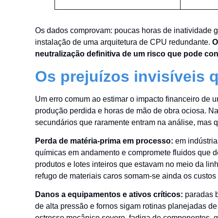
Os dados comprovam: poucas horas de inatividade ge
instalação de uma arquitetura de CPU redundante.
O
neutralização definitiva de um risco que pode co
Os prejuízos invisíveis
Um erro comum ao estimar o impacto financeiro de um
produção perdida e horas de mão de obra ociosa. Na
secundários que raramente entram na análise, mas qu
Perda de matéria-prima em processo:
em indústria
químicas em andamento e compromete fluidos que de
produtos e lotes inteiros que estavam no meio da lin
refugo de materiais caros somam-se ainda os custos d
Danos a equipamentos e ativos críticos:
paradas b
de alta pressão e fornos sigam rotinas planejadas d
estresse mecânico severo, fadiga de componentes, go