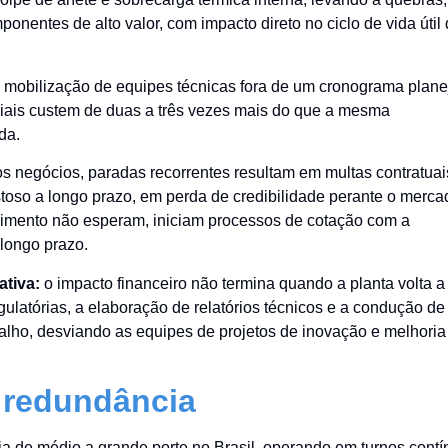
onentes de alto valor, com impacto direto no ciclo de vida útil
 mobilização de equipes técnicas fora de um cronograma plan
iais custem de duas a três vezes mais do que a mesma
da.
s negócios, paradas recorrentes resultam em multas contratuai
toso a longo prazo, em perda de credibilidade perante o merca
ecimento não esperam, iniciam processos de cotação com a
 longo prazo.
ativa:
o impacto financeiro não termina quando a planta volta a
ulatórias, a elaboração de relatórios técnicos e a condução de
lho, desviando as equipes de projetos de inovação e melhoria
 redundância
ria de médio a grande porte no Brasil, operando em turnos cont