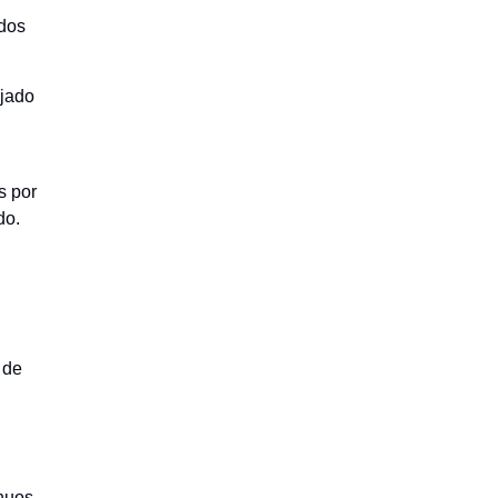
 dos
ejado
s por
do.
 de
ínuos