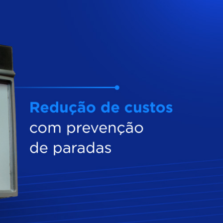
Inversores de frequência
Position
rters
Stepper Motor
Pressure
Servo Driver
Temperat
ches