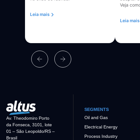
Veja como
Leia mais
Leia mais
SEGMENTS
Oil and Gas
Av. Theodomiro Porto
da Fonseca, 3101, lote
Electrical Energy
01 – São Leopoldo/RS –
Process Industry
Brasil