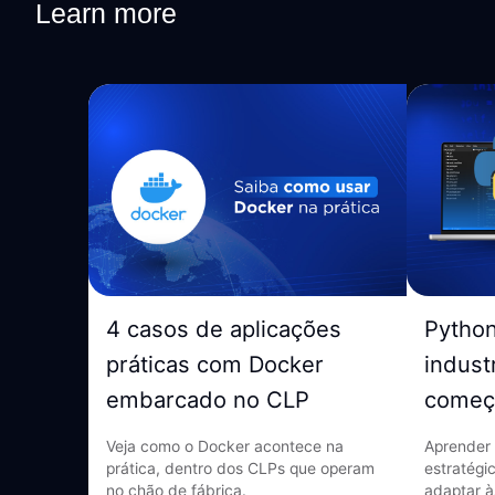
Learn more
4 casos de aplicações
Pytho
práticas com Docker
indust
embarcado no CLP
começ
Veja como o Docker acontece na
Aprender 
prática, dentro dos CLPs que operam
estratégi
no chão de fábrica.
adaptar à