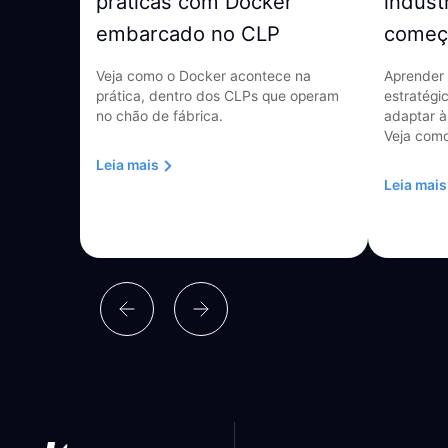
práticas com Docker
indust
embarcado no CLP
começ
Veja como o Docker acontece na
Aprender 
prática, dentro dos CLPs que operam
estratégi
no chão de fábrica.
adaptar à
Veja como
Leia mais
Leia mais