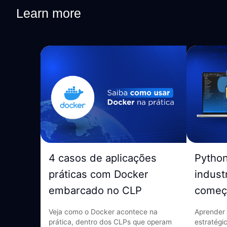
Learn more
4 casos de aplicações
Pytho
práticas com Docker
indust
embarcado no CLP
começ
Veja como o Docker acontece na
Aprender 
prática, dentro dos CLPs que operam
estratégi