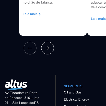
no chão de fábrica.
adaptar à
Veja como
Leia mais
Leia mais
SEGMENTS
Oil and Gas
Av. Theodomiro Porto
da Fonseca, 3101, lote
Electrical Energy
01 – São Leopoldo/RS –