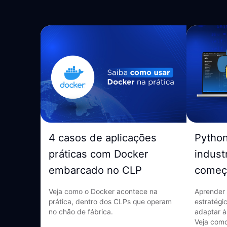
4 casos de aplicações
Pytho
práticas com Docker
indust
embarcado no CLP
começ
Veja como o Docker acontece na
Aprender 
prática, dentro dos CLPs que operam
estratégi
no chão de fábrica.
adaptar à
Veja como