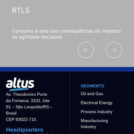
RTLS
Consumo é uma das consequências do impacto
na agilidade decisória.
SEGMENTS
Oil and Gas
Av. Theodomiro Porto
da Fonseca, 3101, lote
Electrical Energy
01 – São Leopoldo/RS –
Process Industry
Brasil
CEP 93022-715
Manufacturing
Industry
Headquarters