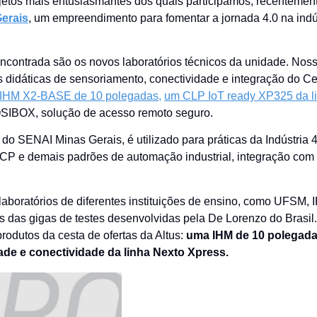
jetos mais entusiasmantes dos quais participamos, recentemen
erais
, um empreendimento para fomentar a jornada 4.0 na indú
ncontrada são os novos laboratórios técnicos da unidade. Nos
s didáticas de sensoriamento, conectividade e integração do Ce
IHM X2-BASE de 10 polegadas,
um CLP IoT ready XP325 da l
IBOX, solução de acesso remoto seguro.
do SENAI Minas Gerais, é utilizado para práticas da Indústria 4
e demais padrões de automação industrial, integração com
boratórios de diferentes instituições de ensino, como UFSM, I
vés das gigas de testes desenvolvidas pela De Lorenzo do Brasil.
rodutos da cesta de ofertas da Altus:
uma IHM de 10 polegada
ade e conectividade da linha Nexto Xpress.