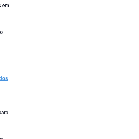
s em
 o
dos
para