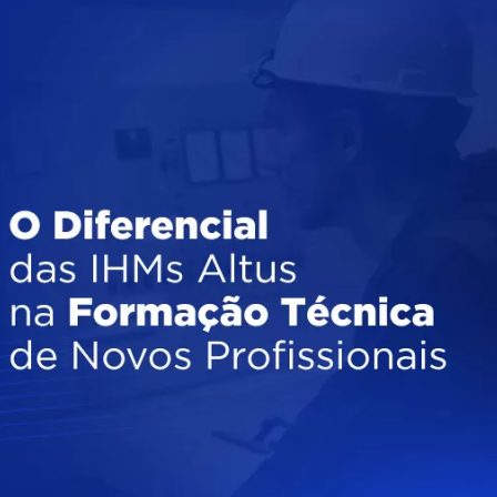
Inversores de frequência
Position
rters
Stepper Motor
Pressure
Servo Driver
Temperat
ches