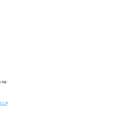
s na
o CLP