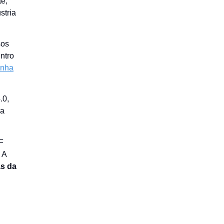
te,
stria
sos
ntro
inha
.0,
 a
F
 A
s da