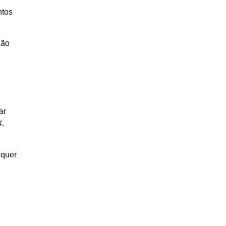
ntos
ção
ar
#.
lquer