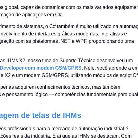
utos global, capaz de comunicar com os mais variados equipame
ramação de aplicações em C#.
imento de sistemas, o C# também é muito utilizado na automa
envolvimento de interfaces gráficas modernas, interativas e
ntegração com as plataformas .NET e WPF, proporcionando uma
as IHMs X2, nosso time de Suporte Técnico desenvolveu um
iX Developer com modem GSM/GPRS
. Nele, você aprende a cri
rie X2 e um modem GSM/GPRS, utilizando módulos de script C
apenas adquirem conhecimentos técnicos, mas também
s e pensamento lógico — competências fundamentais para qua
agem de telas de IHMs
os profissionais para o mercado de automação industrial é
ações reais da indústria. É aí que as IHMs se destacam. Com