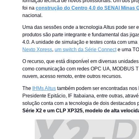
formação técnica de novos profissionais. Um dos pro
foi na
construção do Centro 4.0 do SENAI Minas G
nacional.
Uma das sessões onde a tecnologia Altus pode ser e
produtos são parte integrante e fundamental das jiga
4.0. A unidade de simulação e testes conta com uma
Nexto Xpress
,
um switch da Série Connect
e uma TOS
O recurso, que está disponível em diversas unidades 
como comunicação com redes OPC UA, MODBUS TCP 
nuvem, acesso remoto, entre outros recursos.
The
IHMs Altus
também podem ser encontradas nos la
Presidente Epitácio, IF Itabaiana, entre outras, atra
solução conta com a tecnologia de dois destacados p
Série X2 e um CLP XP325, modelo de alta velocid