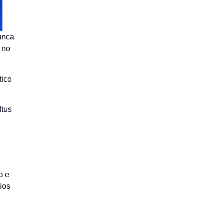
unca
 no
tico
ltus
o e
ios