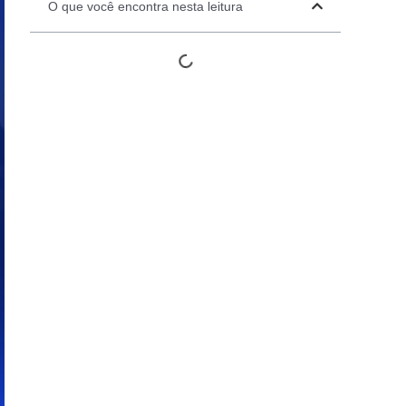
O que você encontra nesta leitura
Automation Panels
Electrical Panels
ure