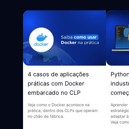
4 casos de aplicações
Pytho
práticas com Docker
indust
embarcado no CLP
começ
Veja como o Docker acontece na
Aprender 
prática, dentro dos CLPs que operam
estratégi
no chão de fábrica.
adaptar à
Veja como