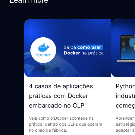
Learn more
4 casos de aplicações
Pytho
práticas com Docker
indust
embarcado no CLP
começ
Veja como o Docker acontece na
Aprender 
prática, dentro dos CLPs que operam
estratégi
no chão de fábrica.
adaptar à