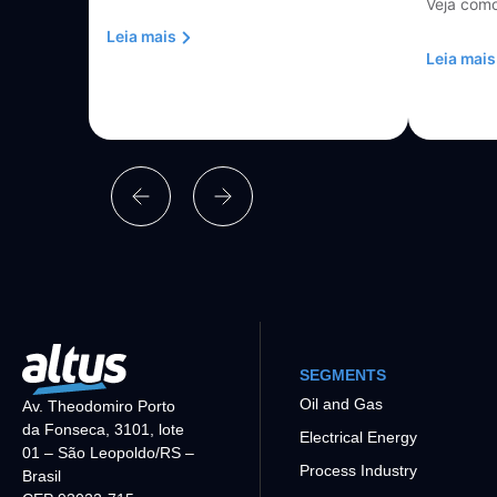
Veja como
Leia mais
Leia mais
SEGMENTS
Oil and Gas
Av. Theodomiro Porto
da Fonseca, 3101, lote
Electrical Energy
01 – São Leopoldo/RS –
Process Industry
Brasil