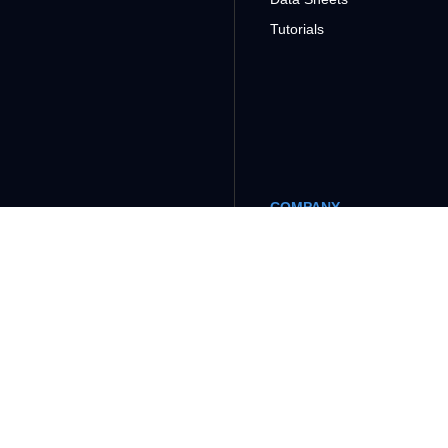
Tutorials
COMPANY
SUPPORT
CONTACT
PRODUCTS
CONTROL AND I/O
PLC
I/O Systems