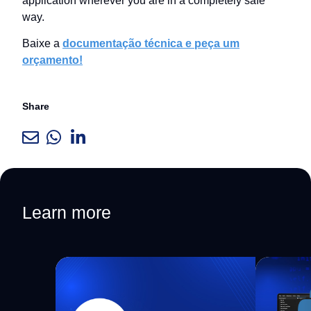
application wherever you are in a completely safe
way.
Baixe a
documentação técnica e peça um
orçamento!
Share
Learn more