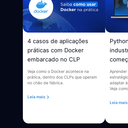
4 casos de aplicações
Pytho
práticas com Docker
indust
embarcado no CLP
começ
Veja como o Docker acontece na
Aprender 
prática, dentro dos CLPs que operam
estratégi
no chão de fábrica.
adaptar à
Veja como
Leia mais
Leia mais