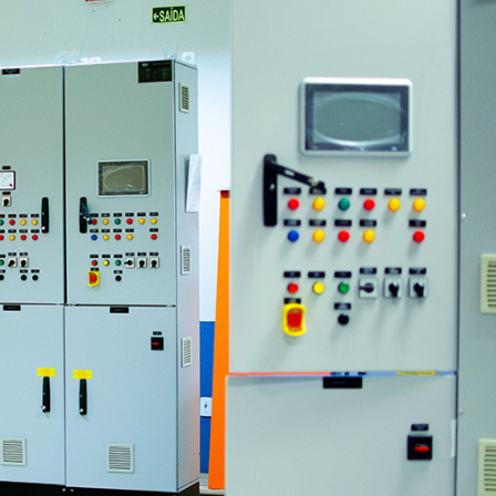
Inversores de frequência
Position
rters
Stepper Motor
Pressure
Servo Driver
Temperat
ches