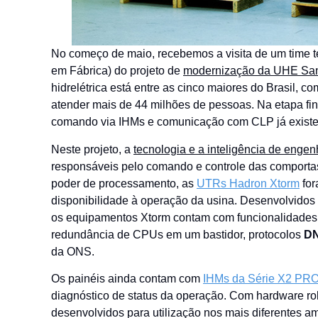
No começo de maio, recebemos a visita de um time 
em Fábrica) do projeto de
modernização da UHE San
hidrelétrica está entre as cinco maiores do Brasil, 
atender mais de 44 milhões de pessoas. Na etapa fin
comando via IHMs e comunicação com CLP já existent
Neste projeto, a
tecnologia e a inteligência de engen
responsáveis pelo comando e controle das comport
poder de processamento, as
UTRs Hadron Xtorm
for
disponibilidade à operação da usina. Desenvolvido
os equipamentos Xtorm contam com funcionalidades 
redundância de CPUs em um bastidor, protocolos
D
da ONS.
Os painéis ainda contam com
IHMs da Série X2 PR
diagnóstico de status da operação. Com hardware rob
desenvolvidos para utilização nos mais diferentes am