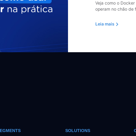
Veja como o Docker 
operam no chão de f
Leia mais
EGMENTS
SOLUTIONS