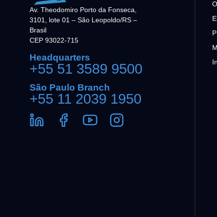
O
Av. Theodomiro Porto da Fonseca,
E
3101, lote 01 – São Leopoldo/RS –
Brasil
P
CEP 93022-715
M
Headquarters
I
+55 51 3589 9500
São Paulo Branch
+55 11 2039 1950