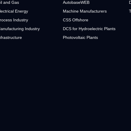
il and Gas
AutobaseWEB
D
lectrical Energy
Machine Manufacturers
T
rocess Industry
CSS Offshore
anufacturing Industry
DCS for Hydroelectric Plants
nfrastructure
Photovoltaic Plants