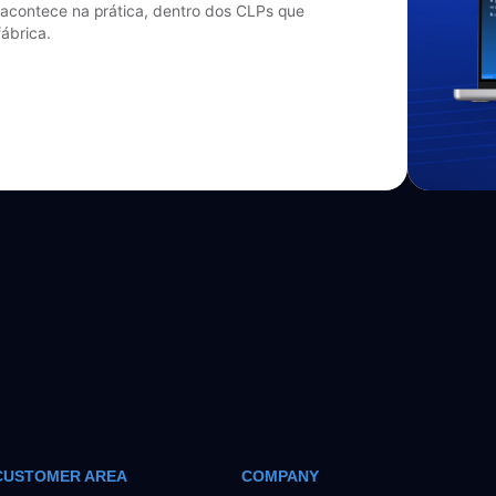
acontece na prática, dentro dos CLPs que
ábrica.
CUSTOMER AREA
COMPANY