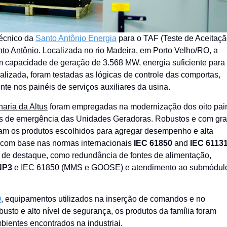
técnico da
Santo Antônio Energia
para o TAF (Teste de Aceitaç
English
to Antônio
. Localizada no rio Madeira, em Porto Velho/RO, a
com capacidade de geração de 3.568 MW, energia suficiente para
alizada, foram testadas as lógicas de controle das comportas,
e nos painéis de serviços auxiliares da usina.
haria da Altus
foram empregadas na modernização dos oito pai
as de emergência das Unidades Geradoras. Robustos e com gr
am os produtos escolhidos para agregar desempenho e alta
s com base nas normas internacionais
IEC 61850
and
IEC 61131
de destaque, como redundância de fontes de alimentação,
NP3
e IEC 61850 (MMS e GOOSE) e atendimento ao submódulo
O
, equipamentos utilizados na inserção de comandos e no
usto e alto nível de segurança, os produtos da família foram
bientes encontrados na industriai.