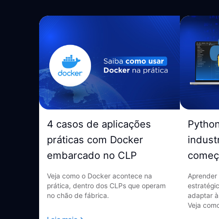
4 casos de aplicações
Pytho
práticas com Docker
indust
embarcado no CLP
começ
Veja como o Docker acontece na
Aprender 
prática, dentro dos CLPs que operam
estratégi
no chão de fábrica.
adaptar à
Veja como