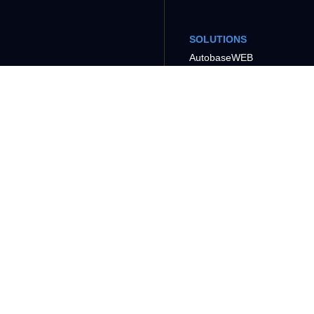
SOLUTIONS
AutobaseWEB
Machine
Manufacturers
CSS Offshore
DCS for Hydroelectric
Plants
Photovoltaic Plants