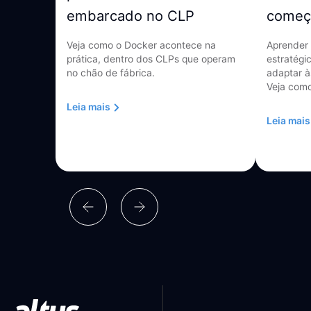
embarcado no CLP
começ
Veja como o Docker acontece na
Aprender 
prática, dentro dos CLPs que operam
estratégi
no chão de fábrica.
adaptar à
Veja como
Leia mais
Leia mais