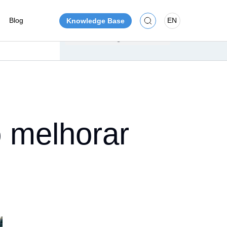
Blog
EN
Knowledge Base
tructure
s
Components
ys and
ys
gramming
Power Supply
ays and
otovoltaic Plants
s
o melhorar
Power Multimeter
Weight Transmitter and
chine Manufacturers
nagement
Indicator
Relay Terminal
bersecurity
Blog
ntation
Panels