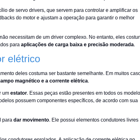
lio de servo drivers, que servem para controlar e amplificar os
dbacks do motor e ajustam a operação para garantir o melhor
não necessitam de um driver complexo. No entanto, eles cost
cados para
aplicações de carga baixa e precisão moderada
.
 elétrico
namento deles costuma ser bastante semelhante. Em muitos cas
campo magnético e a corrente elétrica
.
r um
estator
. Essas peças estão presentes em todos os modelo
modelos possuem componentes específicos, de acordo com sua
al para
dar movimento
. Ele possui elementos condutores livres
 fios condutores enrolados. A aplicação de corrente elétrica no