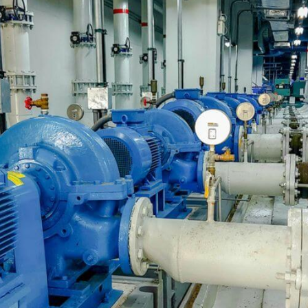
Inversores de frequência
Position
rters
Stepper Motor
Pressure
Servo Driver
Temperat
ches