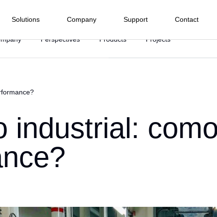
Solutions
Company
Support
Contact
ompany
Perspectives
Products
Projects
Electrical Energy
Process Industry
Manufacturing Industry
Infras
nd I/O menu
Terminals
Software
Water and
Subwa
erformance?
Hydropower
Food and Beverage
 we are
Wastewater
Railwa
HMI
PLC Pro
Highw
Company
Wind Power
Agroindustry
Textile
ffshore
Ph
Tunnel
o industrial: com
SCADA
r
Solar Power
Metals and Mining
Pharmacist and Health
BMS
rt Center
ommitments
r Hydroelectric Plants
Ma
Asset Ma
Chemical Industry
Automotive
ance?
ied Integrators
oads
uarters
Sugar and Ethanol
Plastic
baseWEB
Cy
 Representative
Pulp and Paper
edge Base
r
Marine
ion and
Drive and Movement
Instrume
 do Cliente
on