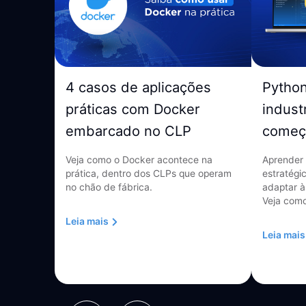
4 casos de aplicações
Pytho
práticas com Docker
indust
embarcado no CLP
começ
Veja como o Docker acontece na
Aprender 
prática, dentro dos CLPs que operam
estratégi
no chão de fábrica.
adaptar à
Veja como
Leia mais
Leia mais