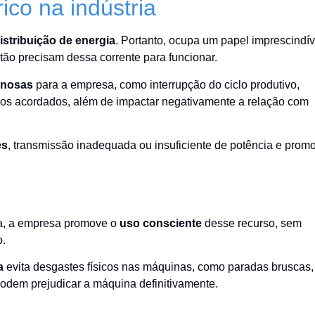
rico na indústria
istribuição de energia
. Portanto, ocupa um papel imprescindív
stão precisam dessa corrente para funcionar.
anosas
para a empresa, como interrupção do ciclo produtivo,
azos acordados, além de impactar negativamente a relação com
es
, transmissão inadequada ou insuficiente de potência e prom
gia, a empresa promove o
uso consciente
desse recurso, sem
o.
a
evita desgastes físicos nas máquinas, como paradas bruscas,
 podem prejudicar a máquina definitivamente.