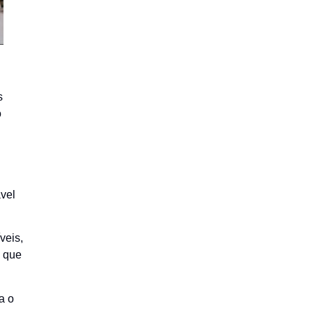
s
o
ável
veis,
a que
a o