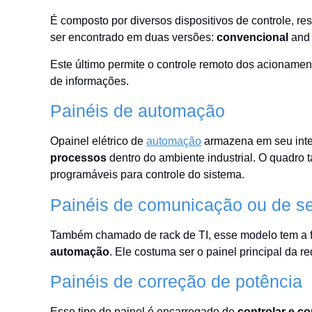
É composto por diversos dispositivos de controle, 
ser encontrado em duas versões:
convencional
an
Este último permite o controle remoto dos acioname
de informações.
Painéis de automação
Opainel elétrico de
automação
armazena em seu inter
processos
dentro do ambiente industrial. O quadro
programáveis para controle do sistema.
Painéis de comunicação ou de se
Também chamado de rack de TI, esse modelo tem a
automação
. Ele costuma ser o painel principal da re
Painéis de correção de potência
Esse tipo de painel é encarregado de
controlar e co