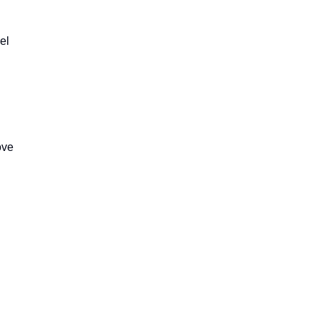
el
ove