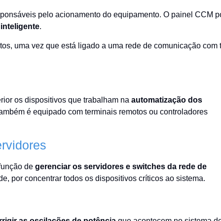
responsáveis pelo acionamento do equipamento. O painel CCM 
d
inteligente
.
ntos, uma vez que está ligado a uma rede de comunicação com 
ior os dispositivos que trabalham na
automatização dos
 também é equipado com terminais remotos ou controladores
rvidores
 função de
gerenciar os servidores e switches da rede de
de, por concentrar todos os dispositivos críticos ao sistema.
rrigir as oscilações de potência
que acontecem no sistema d