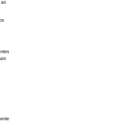
 ao
os
entes
ais
uente