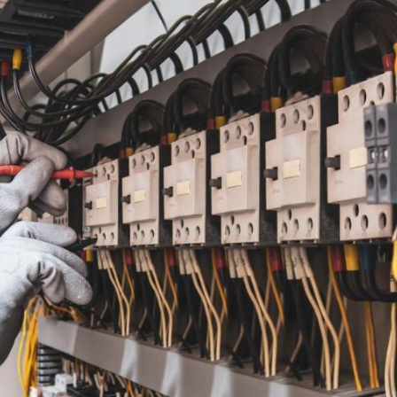
Inversores de frequência
Position
rters
Stepper Motor
Pressure
Servo Driver
Temperat
ches