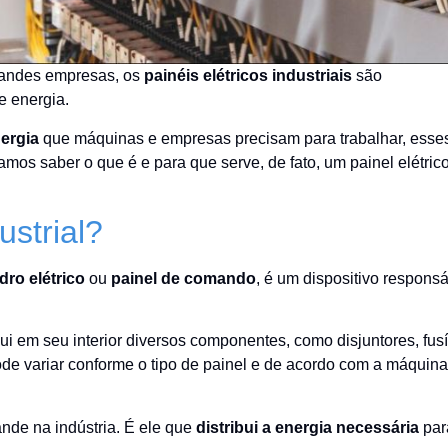
randes empresas, os
painéis elétricos industriais
são
e energia.
nergia
que máquinas e empresas precisam para trabalhar, esse
 vamos saber o que é e para que serve, de fato, um painel elétric
dustrial?
dro elétrico
ou
painel de comando
, é um dispositivo respons
English
i em seu interior diversos componentes, como disjuntores, fusí
de variar conforme o tipo de painel e de acordo com a máquin
ande na indústria. É ele que
distribui a energia necessária
par