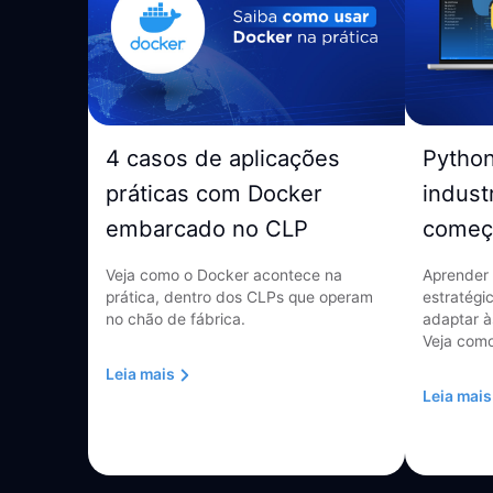
4 casos de aplicações
Pytho
práticas com Docker
indust
embarcado no CLP
começ
Veja como o Docker acontece na
Aprender 
prática, dentro dos CLPs que operam
estratégi
no chão de fábrica.
adaptar à
Veja como
Leia mais
Leia mais