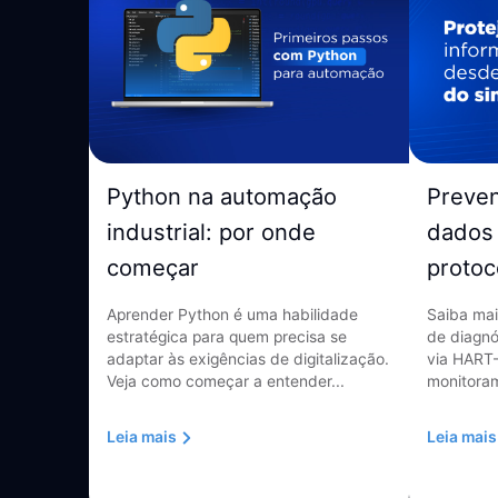
Python na automação
Preve
industrial: por onde
dados 
começar
protoc
Aprender Python é uma habilidade
Saiba mai
estratégica para quem precisa se
de diagnó
adaptar às exigências de digitalização.
via HART-
Veja como começar a entender...
monitoram
Leia mais
Leia mais