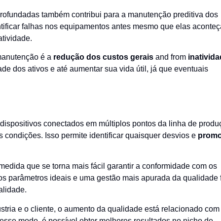
rofundadas também contribui para a manutenção preditiva dos
dentificar falhas nos equipamentos antes mesmo que elas aconte
atividade.
 manutenção é a
redução dos custos gerais
and from
inativid
dade dos ativos e até aumentar sua vida útil, já que eventuais
ispositivos conectados em múltiplos pontos da linha de produ
 condições. Isso permite identificar quaisquer desvios e
promo
medida que se torna mais fácil garantir a conformidade com os
os parâmetros ideais e uma gestão mais apurada da qualidade 
alidade.
stria e o cliente, o aumento da qualidade está relacionado com
Desse modo, é possível obter melhores resultados no nicho de