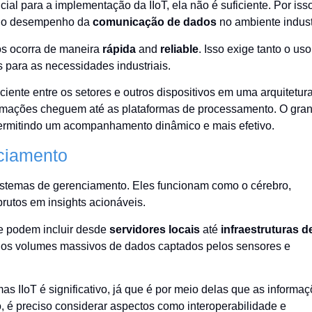
al para a implementação da IIoT, ela não é suficiente. Por isso
m o desempenho da
comunicação de dados
no ambiente industr
os ocorra de maneira
rápida
and
reliable
. Isso exige tanto o us
 para as necessidades industriais.
ciente entre os setores e outros dispositivos em uma arquitetur
formações cheguem até as plataformas de processamento. O gra
permitindo um acompanhamento dinâmico e mais efetivo.
ciamento
 sistemas de gerenciamento. Eles funcionam como o cérebro,
rutos em insights acionáveis.
que podem incluir desde
servidores locais
até
infraestruturas d
iar os volumes massivos de dados captados pelos sensores e
as IIoT é significativo, já que é por meio delas que as informa
 é preciso considerar aspectos como interoperabilidade e