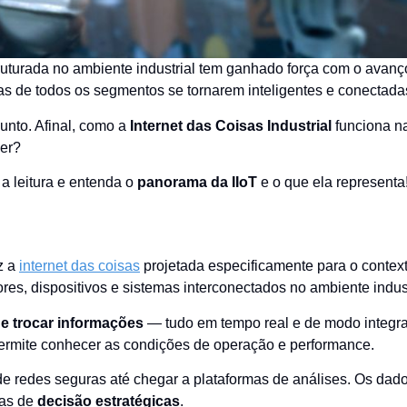
truturada no ambiente industrial tem ganhado força com o avanç
cas de todos os segmentos se tornarem inteligentes e conectada
unto. Afinal, como a
Internet das Coisas Industrial
funciona n
cer?
a leitura e entenda o
panorama da IIoT
e o que ela representa
az a
internet das coisas
projetada especificamente para o contex
English
res, dispositivos e sistemas interconectados no ambiente indust
s e trocar informações
— tudo em tempo real e de modo integr
permite conhecer as condições de operação e performance.
de redes seguras até chegar a plataformas de análises. Os dad
das de
decisão estratégicas
.