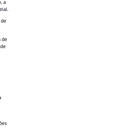
, a
ial.
o de
a de
nde
e
ções