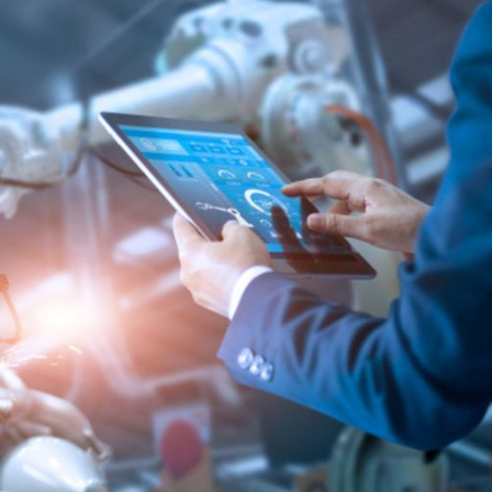
Inversores de frequência
Position
rters
Stepper Motor
Pressure
Servo Driver
Temperat
ches