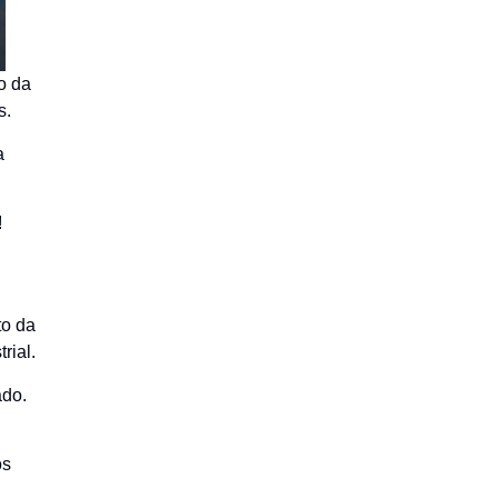
o da
s.
a
!
to da
rial.
ado.
os