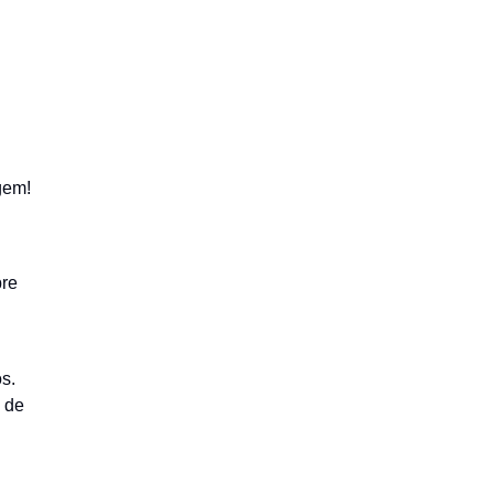
gem!
bre
s.
o de