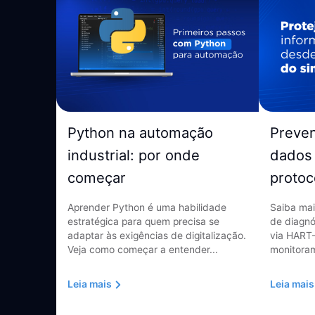
Python na automação
Preve
industrial: por onde
dados 
começar
protoc
Aprender Python é uma habilidade
Saiba mai
estratégica para quem precisa se
de diagnó
adaptar às exigências de digitalização.
via HART-
Veja como começar a entender...
monitoram
Leia mais
Leia mais