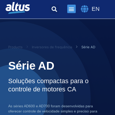
EN
Products
Inversores de frequência
Série AD
Série AD
Soluções compactas para o
controle de motores CA
As séries AD600 e AD700 foram desenvolvidas para
oferecer controle de velocidade simples e preciso para