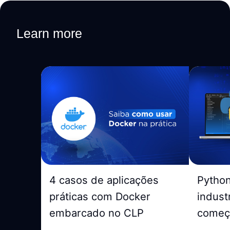
Learn more
4 casos de aplicações
Pytho
práticas com Docker
indust
embarcado no CLP
começ