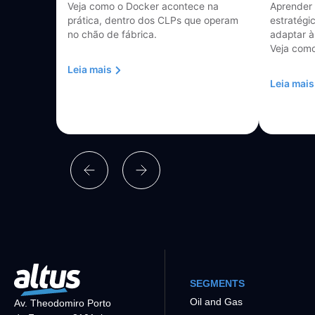
Veja como o Docker acontece na
Aprender 
prática, dentro dos CLPs que operam
estratégi
no chão de fábrica.
adaptar à
Veja como
Leia mais
Leia mais
SEGMENTS
Oil and Gas
Av. Theodomiro Porto